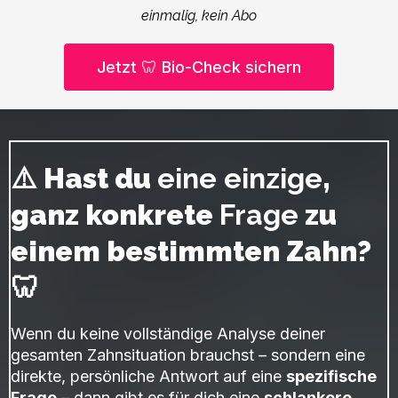
einmalig, kein Abo
Jetzt 🦷 Bio-Check sichern
⚠️ Hast du
eine einzige
,
ganz konkrete
Frage
zu
einem bestimmten Zahn?
🦷
Wenn du keine vollständige Analyse deiner
gesamten Zahnsituation brauchst – sondern eine
direkte, persönliche Antwort auf eine
spezifische
Frage
– dann gibt es für dich eine
schlankere