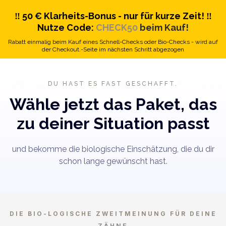
‼️ 50 € Klarheits-Bonus - nur für kurze Zeit! ‼️
Nutze Code:
CHECK50
beim Kauf!
Rabatt einmalig beim Kauf eines Schnell-Checks oder Bio-Checks - wird auf
der Checkout.-Seite im nächsten Schritt abgezogen
DU HAST ES FAST GESCHAFFT.
Wähle jetzt das Paket, das
zu deiner Situation passt
und bekomme die biologische Einschätzung, die du dir
schon lange gewünscht hast.
DIE BIO-LOGISCHE ZWEITMEINUNG FÜR DEINE
ZÄHNE