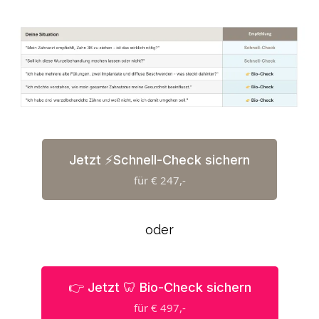
Jetzt ⚡️Schnell-Check sichern
für € 247,-
oder
👉 Jetzt 🦷 Bio-Check sichern
für € 497,-