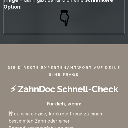
Option
:
👇
DIE DIREKTE EXPERTENANTWORT AUF DEINE
EINE FRAGE
⚡ ZahnDoc Schnell-Check
Für dich, wenn:
du eine einzige, konkrete Frage zu einem
bestimmten Zahn oder einer